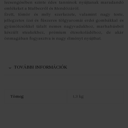
lecsengésében szinte édes tanninok nyújtanak maradandó
emlékeket a Malbecről és Mendózáról.
Érett, tömör és mély szerkezete, valamint nagy teste,
jellegzetes ízei és fűszeres tölgyaromái erdei gombákkal és
gyümölcsökkel tálalt nemes nagyvadakhoz, marhahúsból
készült steakekhez, prémium étcsokoládéhoz, de akár
önmagában fogyasztva is nagy élményt nyújthat.
TOVÁBBI INFORMÁCIÓK
Tömeg
1,3 kg