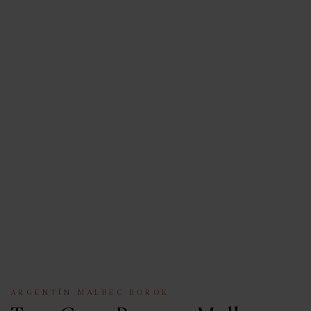
n
c
e
ARGENTÍN MALBEC BOROK