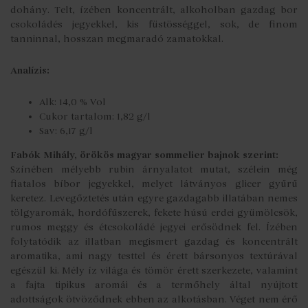
dohány. Telt, ízében koncentrált, alkoholban gazdag bor
csokoládés jegyekkel, kis füstösséggel, sok, de finom
tanninnal, hosszan megmaradó zamatokkal.
Analízis:
Alk: 14,0 % Vol
Cukor tartalom: 1,82 g/l
Sav: 6,17 g/l
Fabók Mihály, örökös magyar sommelier bajnok szerint:
Színében mélyebb rubin árnyalatot mutat, szélein még
fiatalos bíbor jegyekkel, melyet látványos glicer gyűrű
keretez. Levegőztetés után egyre gazdagabb illatában nemes
tölgyaromák, hordófűszerek, fekete húsú erdei gyümölcsök,
rumos meggy és étcsokoládé jegyei erősödnek fel. Ízében
folytatódik az illatban megismert gazdag és koncentrált
aromatika, ami nagy testtel és érett bársonyos textúrával
egészül ki. Mély íz világa és tömör érett szerkezete, valamint
a fajta tipikus aromái és a termőhely által nyújtott
adottságok ötvöződnek ebben az alkotásban. Véget nem érő