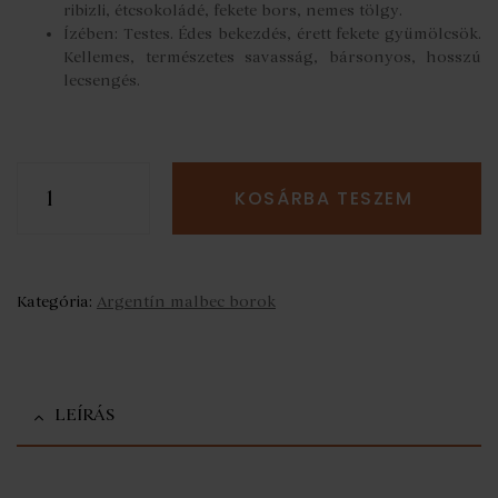
ribizli, étcsokoládé, fekete bors, nemes tölgy.
Ízében: Testes. Édes bekezdés, érett fekete gyümölcsök.
Kellemes, természetes savasság, bársonyos, hosszú
lecsengés.
T
KOSÁRBA TESZEM
r
e
z
G
r
Kategória:
Argentín malbec borok
a
n
R
e
s
LEÍRÁS
e
r
v