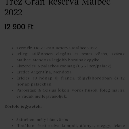
Trez Gran Reserva Malbec
2022
12 900
Ft
Termék: TREZ Gran Reserva Malbec 2022
Jelleg: Különösen elegáns és testes vörös, száraz
Malbec. Mendoza legjobb borainak egyike.
Kiszerelés: 6 palackos csomag (0,75 liter/palack)
Eredet: Argentína, Mendoza.
Érlelés: 18 hónap új francia tölgyfahordóban és 12
hónap palackban.
Párosítás: 16 Celsius fokon, vörös húsok, föleg marha
és vadak mellé javasoljuk.
Kóstoló jegyzetek:
Színében: mély lilás vörös
Illatában: érett szilva kompót, áfonya, meggy, fekete