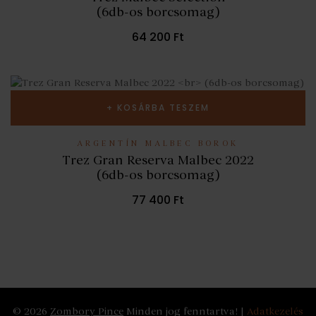
(6db-os borcsomag)
64 200
Ft
KOSÁRBA TESZEM
ARGENTÍN MALBEC BOROK
Trez Gran Reserva Malbec 2022
(6db-os borcsomag)
77 400
Ft
© 2026
Zombory Pince
Minden jog fenntartva! |
Adatkezelés